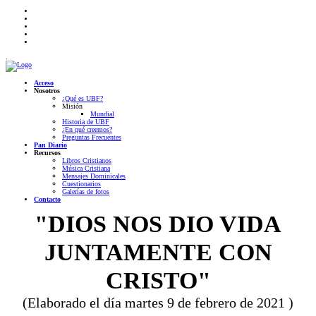
.
Acceso
Nosotros
¿Qué es UBF?
Misión
Mundial
Historia de UBF
¿En qué creemos?
Preguntas Frecuentes
Pan Diario
Recursos
Libros Cristianos
Música Cristiana
Mensajes Dominicales
Cuestionarios
Galerías de fotos
Contacto
"DIOS NOS DIO VIDA
JUNTAMENTE CON
CRISTO"
(Elaborado el día martes 9 de febrero de 2021 )