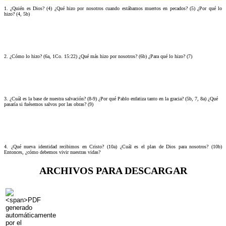
1. ¿Quién es Dios? (4) ¿Qué hizo por nosotros cuando estábamos muertos en pecados? (5) ¿Por qué lo
hizo? (4, 5b)
2. ¿Cómo lo hizo? (6a, 1Co. 15:22) ¿Qué más hizo por nosotros? (6b) ¿Para qué lo hizo? (7)
3. ¿Cuál es la base de nuestra salvación? (8-9) ¿Por qué Pablo enfatiza tanto en la gracia? (5b, 7, 8a) ¿Qué
pasaría si fuésemos salvos por las obras? (9)
4. ¿Qué nueva identidad recibimos en Cristo? (10a) ¿Cuál es el plan de Dios para nosotros? (10b)
Entonces, ¿cómo debemos vivir nuestras vidas?
ARCHIVOS PARA DESCARGAR