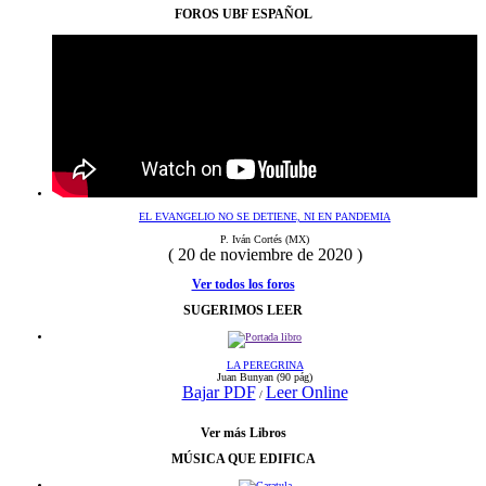
FOROS UBF ESPAÑOL
EL EVANGELIO NO SE DETIENE, NI EN PANDEMIA
P. Iván Cortés (MX)
( 20 de noviembre de 2020 )
Ver todos los foros
SUGERIMOS LEER
LA PEREGRINA
Juan Bunyan
(90 pág)
Bajar PDF
Leer Online
/
Ver más Libros
MÚSICA QUE EDIFICA