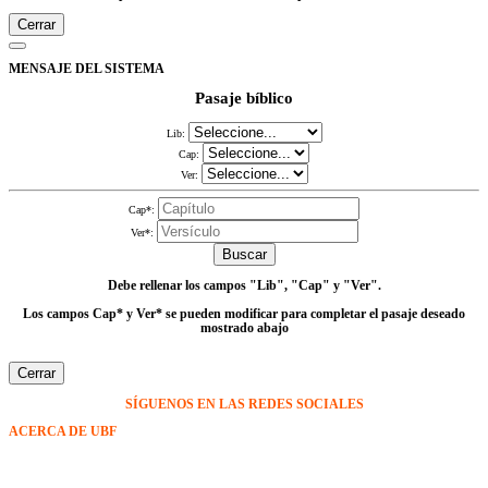
Cerrar
MENSAJE DEL SISTEMA
Pasaje bíblico
Lib:
Cap:
Ver:
Cap*:
Ver*:
Buscar
Debe rellenar los campos
"Lib", "Cap" y "Ver"
.
Los campos Cap* y Ver* se pueden modificar para completar el pasaje deseado
mostrado abajo
Cerrar
SÍGUENOS EN LAS REDES SOCIALES
ACERCA DE UBF
La Fraternidad Bíblica Universitaria (UBF) es una organización cristiana evangélica internacional sin fines
de lucro, enfocada a levantar discípulos de Jesucristo que prediquen el evangelio a los estudiantes
universitarios.