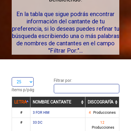
En la tabla que sigue podrás encontrar
información del cantante de tu
preferencia, si lo deseas puedes refinar tu
búsqueda escribiendo una o más palabras
de nombres de cantantes en el campo
"Filtrar Por:"...
Filtrar por:
ítems p/pág
LETRA
NOMBRE CANTANTE
DISCOGRAFÍA
#
3 FOR HIM
4
Producciones
#
33 DC
12
Producciones