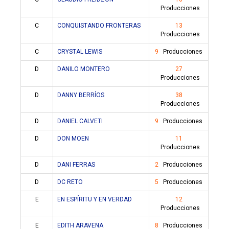
Producciones
C
CONQUISTANDO FRONTERAS
13
Producciones
C
CRYSTAL LEWIS
9
Producciones
D
DANILO MONTERO
27
Producciones
D
DANNY BERRÍOS
38
Producciones
D
DANIEL CALVETI
9
Producciones
D
DON MOEN
11
Producciones
D
DANI FERRAS
2
Producciones
D
DC RETO
5
Producciones
E
EN ESPÍRITU Y EN VERDAD
12
Producciones
E
EDITH ARAVENA
8
Producciones