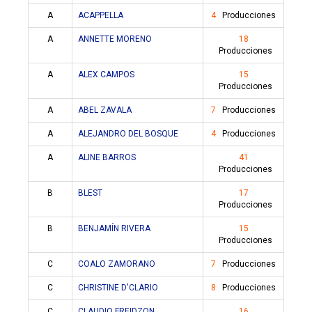
A
ACAPPELLA
4
Producciones
A
ANNETTE MORENO
18
Producciones
A
ALEX CAMPOS
15
Producciones
A
ABEL ZAVALA
7
Producciones
A
ALEJANDRO DEL BOSQUE
4
Producciones
A
ALINE BARROS
41
Producciones
B
BLEST
17
Producciones
B
BENJAMÍN RIVERA
15
Producciones
C
COALO ZAMORANO
7
Producciones
C
CHRISTINE D'CLARIO
8
Producciones
C
CLAUDIO FREIDZON
16