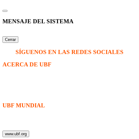
MENSAJE DEL SISTEMA
Cerrar
SÍGUENOS EN LAS REDES SOCIALES
ACERCA DE UBF
La Fraternidad Bíblica Universitaria (UBF) es una organización
cristiana evangélica internacional sin fines de lucro, enfocada a
levantar discípulos de Jesucristo que prediquen el evangelio a los
estudiantes universitarios.
UBF MUNDIAL
Puede visitar el sitio de UBF en el mundo haciendo clic en el
siguiente enlace (en inglés):
www.ubf.org