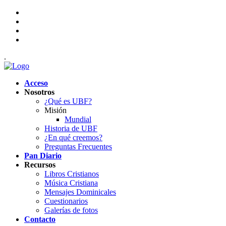
.
Acceso
Nosotros
¿Qué es UBF?
Misión
Mundial
Historia de UBF
¿En qué creemos?
Preguntas Frecuentes
Pan Diario
Recursos
Libros Cristianos
Música Cristiana
Mensajes Dominicales
Cuestionarios
Galerías de fotos
Contacto