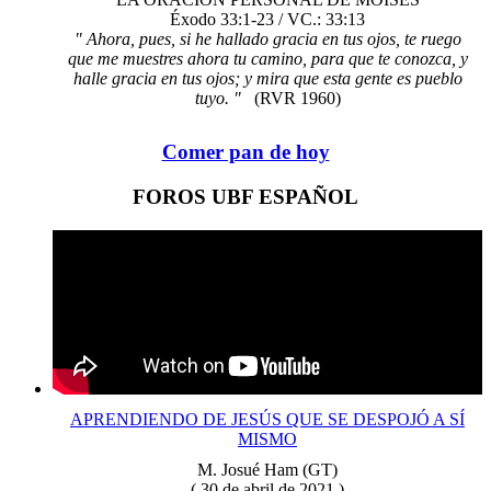
Éxodo 33:1-23 / VC.: 33:13
" Ahora, pues, si he hallado gracia en tus ojos, te ruego
que me muestres ahora tu camino, para que te conozca, y
halle gracia en tus ojos; y mira que esta gente es pueblo
tuyo. "
(RVR 1960)
Comer pan de hoy
FOROS UBF ESPAÑOL
APRENDIENDO DE JESÚS QUE SE DESPOJÓ A SÍ
MISMO
M. Josué Ham (GT)
( 30 de abril de 2021 )