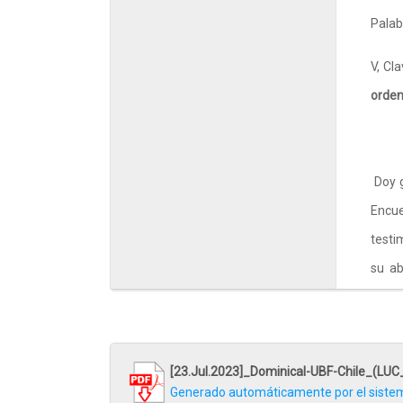
Palab
V, Cl
orden
Doy g
Encue
testi
su ab
amor
[23.Jul.2023]_Dominical-UBF-Chile_(LUC
Desp
Generado automáticamente por el siste