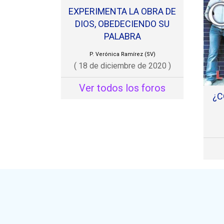
EXPERIMENTA LA OBRA DE
DIOS, OBEDECIENDO SU
PALABRA
Aquel
piedr
P. Verónica Ramírez (SV)
( 18 de diciembre de 2020 )
al cu
salva
Ver todos los foros
¿C
los d
herma
nosot
hacer
Pues,
quier