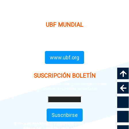
organización cristiana evangélica internacional sin fines
de lucro, enfocada a levantar discípulos de Jesucristo que
prediquen el evangelio a los estudiantes universitarios.
UBF MUNDIAL
Puede visitar el sitio de UBF en el mundo haciendo clic en
el siguiente enlace (en inglés):
www.ubf.org
SUSCRIPCIÓN BOLETÍN
Ingrese su dirección e-mail para recibir noticias
e invitaciones a nuestras actividades
Suscribirse
Sitio web modificado y adaptado por Servicios Digitales
Agape de Jaime Delgado. Mérida - Venezuela