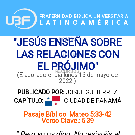
.
"JESÚS ENSEÑA SOBRE
ACCESO
LAS RELACIONES CON
PAN DIARIO
EL PRÓJIMO"
RECURSOS
(Elaborado el día lunes 16 de mayo de
2022 )
PUBLICADO POR:
JOSUE GUTIERREZ
CAPÍTULO:
CIUDAD DE PANAMÁ
Pasaje Bíblico: Mateo 5:33-42
Verso Clave.: 5:39
" Pero yo os digo: No resistáis al