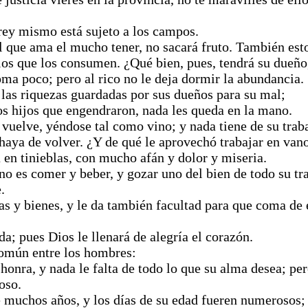
 rey mismo está sujeto a los campos.
el que ama el mucho tener, no sacará fruto. También est
s que los consumen. ¿Qué bien, pues, tendrá su dueño,
ma poco; pero al rico no le deja dormir la abundancia.
 las riquezas guardadas por sus dueños para su mal;
los hijos que engendraron, nada les queda en la mano.
 vuelve, yéndose tal como vino; y nada tiene de su trab
haya de volver. ¿Y de qué le aprovechó trabajar en van
 en tinieblas, con mucho afán y dolor y miseria.
no es comer y beber, y gozar uno del bien de todo su tra
.
y bienes, y le da también facultad para que coma de ell
a; pues Dios le llenará de alegría el corazón.
común entre los hombres:
onra, y nada le falta de todo lo que su alma desea; pero
oso.
 muchos años, y los días de su edad fueren numerosos; s