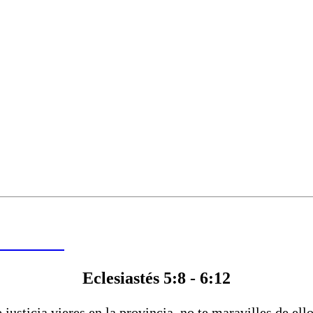
 DE HOY
Eclesiastés 5:8 - 6:12
justicia vieres en la provincia, no te maravilles de ell