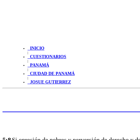
INICIO
|
CUESTIONARIOS
|
PANAMÁ
|
CIUDAD DE PANAMÁ
|
JOSUE GUTIERREZ
HAGA CLIC PARA LEER LA PALABRA
5:8
Si opresión de pobres y perversión de derecho y de 