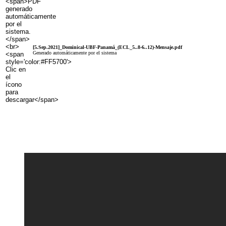
[5.Sep.2021]_Dominical-UBF-Panamá_(ECL_5..8-6..12)-Mensaje.pdf
Generado automáticamente por el sistema