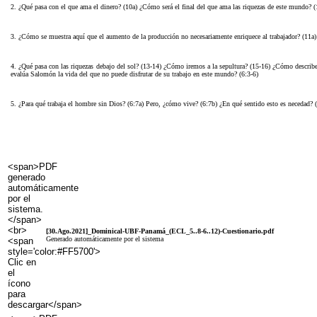
2. ¿Qué pasa con el que ama el dinero? (10a) ¿Cómo será el final del que ama las riquezas de este mundo?
3. ¿Cómo se muestra aquí que el aumento de la producción no necesariamente enriquece al trabajador? (11a) 
4. ¿Qué pasa con las riquezas debajo del sol? (13-14) ¿Cómo iremos a la sepultura? (15-16) ¿Cómo describ
evalúa Salomón la vida del que no puede disfrutar de su trabajo en este mundo? (6:3-6)
5. ¿Para qué trabaja el hombre sin Dios? (6:7a) Pero, ¿cómo vive? (6:7b) ¿En qué sentido esto es necedad
[30.Ago.2021]_Dominical-UBF-Panamá_(ECL_5..8-6..12)-Cuestionario.pdf
Generado automáticamente por el sistema