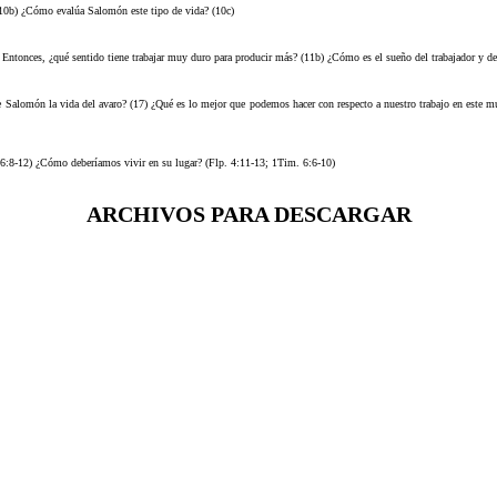
 (10b) ¿Cómo evalúa Salomón este tipo de vida? (10c)
Entonces, ¿qué sentido tiene trabajar muy duro para producir más? (11b) ¿Cómo es el sueño del trabajador y de
e Salomón la vida del avaro? (17) ¿Qué es lo mejor que podemos hacer con respecto a nuestro trabajo en este
? (6:8-12) ¿Cómo deberíamos vivir en su lugar? (Flp. 4:11-13; 1Tim. 6:6-10)
ARCHIVOS PARA DESCARGAR