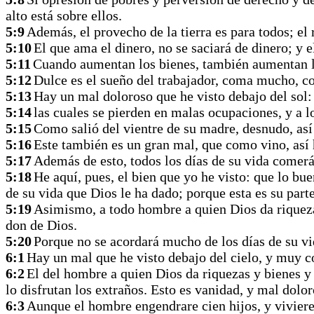
alto está sobre ellos.
5:9
Además, el provecho de la tierra es para todos; el
5:10
El que ama el dinero, no se saciará de dinero; y 
5:11
Cuando aumentan los bienes, también aumentan lo
5:12
Dulce es el sueño del trabajador, coma mucho, co
5:13
Hay un mal doloroso que he visto debajo del sol:
5:14
las cuales se pierden en malas ocupaciones, y a 
5:15
Como salió del vientre de su madre, desnudo, así
5:16
Este también es un gran mal, que como vino, así 
5:17
Además de esto, todos los días de su vida comerá
5:18
He aquí, pues, el bien que yo he visto: que lo bue
de su vida que Dios le ha dado; porque esta es su parte
5:19
Asimismo, a todo hombre a quien Dios da riquezas 
don de Dios.
5:20
Porque no se acordará mucho de los días de su vid
6:1
Hay un mal que he visto debajo del cielo, y muy 
6:2
El del hombre a quien Dios da riquezas y bienes y h
lo disfrutan los extraños. Esto es vanidad, y mal dolor
6:3
Aunque el hombre engendrare cien hijos, y viviere