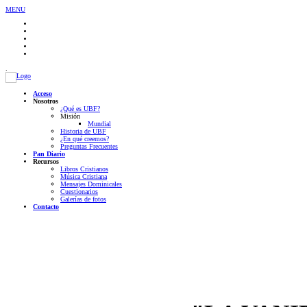
MENU
.
Acceso
Nosotros
¿Qué es UBF?
Misión
Mundial
Historia de UBF
¿En qué creemos?
Preguntas Frecuentes
Pan Diario
Recursos
Libros Cristianos
Música Cristiana
Mensajes Dominicales
Cuestionarios
Galerías de fotos
Contacto