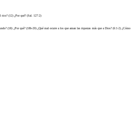
l rico? (12) ¿Por qué? (Sal. 127:2)
 mundo? (18) ¿Por qué? (18b-20) ¿Qué mal ocurre a los que aman las riquezas más que a Dios? (6:1-2) ¿Cómo