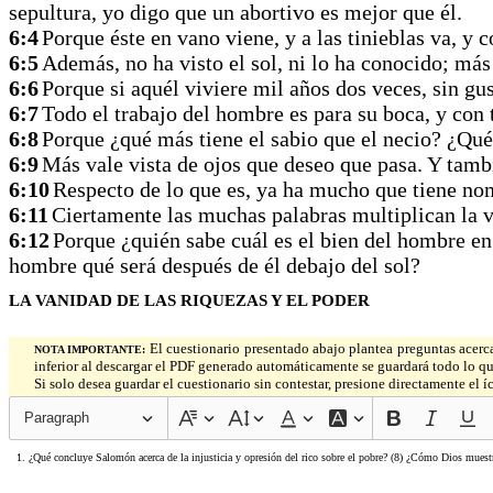
sepultura, yo digo que un abortivo es mejor que él.
6:4
Porque éste en vano viene, y a las tinieblas va, y 
6:5
Además, no ha visto el sol, ni lo ha conocido; más
6:6
Porque si aquél viviere mil años dos veces, sin gu
6:7
Todo el trabajo del hombre es para su boca, y con 
6:8
Porque ¿qué más tiene el sabio que el necio? ¿Qué
6:9
Más vale vista de ojos que deseo que pasa. Y tambi
6:10
Respecto de lo que es, ya ha mucho que tiene no
6:11
Ciertamente las muchas palabras multiplican la 
6:12
Porque ¿quién sabe cuál es el bien del hombre en 
hombre qué será después de él debajo del sol?
LA VANIDAD DE LAS RIQUEZAS Y EL PODER
El cuestionario presentado abajo plantea preguntas acerca 
NOTA IMPORTANTE:
inferior al descargar el PDF generado automáticamente se guardará todo lo q
Si solo desea guardar el cuestionario sin contestar, presione directamente el
Paragraph
1. ¿Qué concluye Salomón acerca de la injusticia y opresión del rico sobre el pobre? (8) ¿Cómo Dios muestr