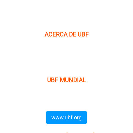
ACERCA DE UBF
La Fraternidad Bíblica Universitaria (UBF) es una
organización cristiana evangélica internacional sin fines
de lucro, enfocada a levantar discípulos de Jesucristo que
prediquen el evangelio a los estudiantes universitarios.
UBF MUNDIAL
Puede visitar el sitio de UBF en el mundo haciendo clic en
el siguiente enlace (en inglés):
www.ubf.org