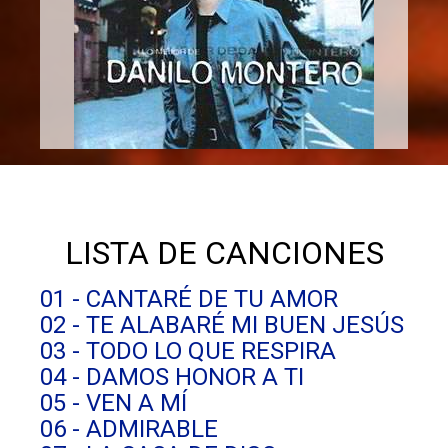
LISTA DE CANCIONES
01 - CANTARÉ DE TU AMOR
02 - TE ALABARÉ MI BUEN JESÚS
03 - TODO LO QUE RESPIRA
04 - DAMOS HONOR A TI
05 - VEN A MÍ
06 - ADMIRABLE