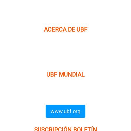
ACERCA DE UBF
La Fraternidad Bíblica Universitaria (UBF) es una
organización cristiana evangélica internacional sin fines
de lucro, enfocada a levantar discípulos de Jesucristo que
prediquen el evangelio a los estudiantes universitarios.
UBF MUNDIAL
Puede visitar el sitio de UBF en el mundo haciendo clic en
el siguiente enlace (en inglés):
www.ubf.org
SUSCRIPCIÓN BOLETÍN