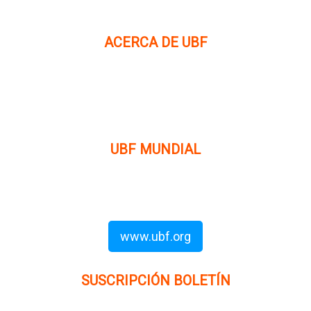
ACERCA DE UBF
La Fraternidad Bíblica Universitaria (UBF) es una
organización cristiana evangélica internacional sin fines
de lucro, enfocada a levantar discípulos de Jesucristo que
prediquen el evangelio a los estudiantes universitarios.
UBF MUNDIAL
Puede visitar el sitio de UBF en el mundo haciendo clic en
el siguiente enlace (en inglés):
www.ubf.org
SUSCRIPCIÓN BOLETÍN
Ingrese su dirección e-mail para recibir noticias