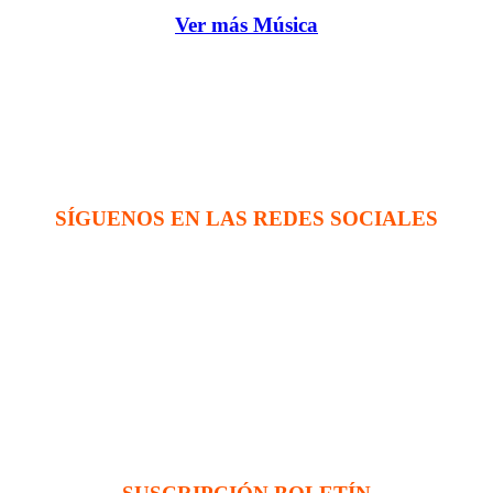
Ver más Música
SÍGUENOS EN LAS REDES SOCIALES
na evangélica internacional sin fines de lucro, enfocada a levantar disc
 enlace (en inglés):