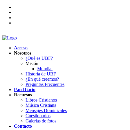
.
Acceso
Nosotros
¿Qué es UBF?
Misión
Mundial
Historia de UBF
¿En qué creemos?
Preguntas Frecuentes
Pan Diario
Recursos
Libros Cristianos
Música Cristiana
Mensajes Dominicales
Cuestionarios
Galerías de fotos
Contacto