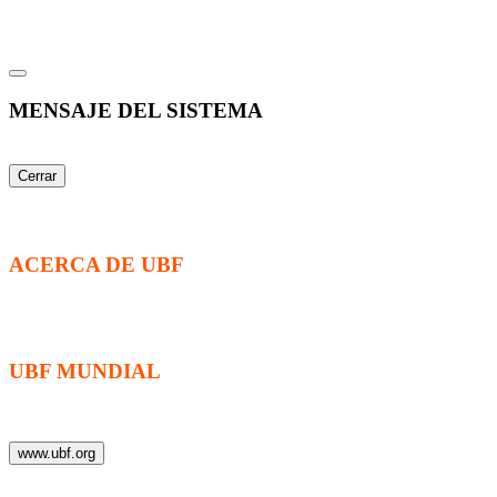
MENSAJE DEL SISTEMA
Cerrar
ACERCA DE UBF
La Fraternidad Bíblica Universitaria (UBF) es una organización cristia
universitarios.
UBF MUNDIAL
Puede visitar el sitio de UBF en el mundo haciendo clic en el siguiente
www.ubf.org