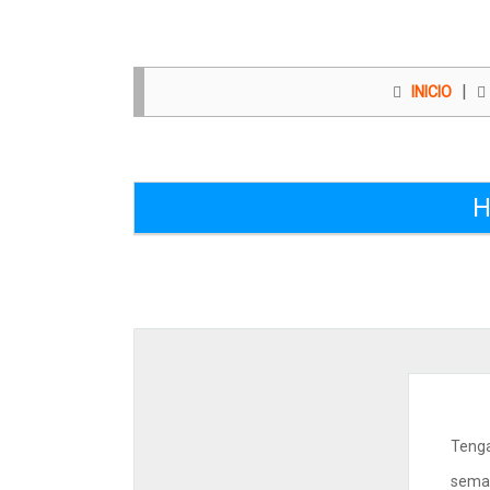
|
INICIO
H
Tenga
seman