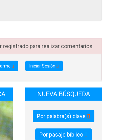
as
con
an
y para
 registrado para realizar comentarios
tarme
Iniciar Sesión
n
ncia
7 y 8
CA
NUEVA BÚSQUEDA
ro…”
o rey
Por palabra(s) clave
lo
Por pasaje bíblico
aba la