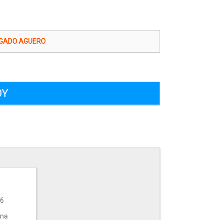
LGADO AGUERO
OY
 6
ana