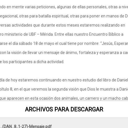
ndo en mente varias peticiones, algunas de ellas personales, otras a niv
egacional, otras para batalla espiritual, otras para poner en manos de D
iversas actividades que durante estos meses estaremos realizando en
ro ministerio de UBF – Mérida. Entre ellas nuestro Encuentro Bíblico a
zarse el día sábado 18 de mayo el cual tiene por nombre: “Jesús, Esper
 con la visión de llevar un mensaje de ánimo, fortaleza y esperanza a c
e los participantes a dicha actividad.
 día de hoy estaremos continuando en nuestro estudio del libro de Danie
pítulo 8, en el que veremos la segunda visión que Dios le muestra a Dani
 que aparecen en esta ocasión dos animales, un carnero y un macho cab
uno con su propio significado y cada uno con un propósito específico. Pe
ARCHIVOS PARA DESCARGAR
 que en el mensaje anterior, durante el día de hoy no estaremos tocando
las partes que son susceptibles a interpretaciones diversas y algunas d
_(DAN_8..1-27)-Mensaje.pdf