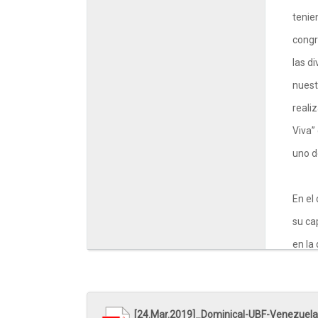
tenie
congr
las d
nuest
reali
Viva”
uno d
En el
su ca
en la
cada 
igual
aquel
[24.Mar.2019]_Dominical-UBF-Venezuela