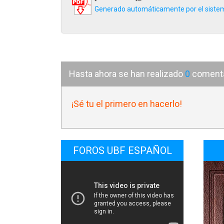
Generado automáticamente por el siste
cuale
bien 
refer
servi
Hasta ahora se han realizado
0
comentar
testi
¡Sé tu el primero en hacerlo!
Me pa
crono
de lo
FOROS UBF ESPAÑOL
en su
respe
de Ba
conqu
vemos