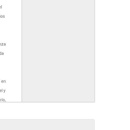
el
ios
anza
ada
l en
el y
río,
ro al
e las