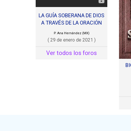
seman
LA GUÍA SOBERANA DE DIOS
crono
A TRAVÉS DE LA ORACIÓN
aunqu
P. Ana Hernández (MX)
( 29 de enero de 2021 )
Dicho
Ver todos los foros
prime
visió
BI
versí
en ba
aprox
según
momen
hubo 
líder