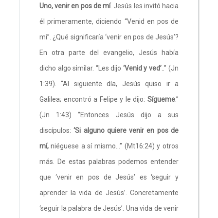
Uno, venir en pos de mí
. Jesús les invitó hacia
él primeramente, diciendo “Venid en pos de
mí”. ¿Qué significaría ‘venir en pos de Jesús’?
En otra parte del evangelio, Jesús había
dicho algo similar. “Les dijo
‘Venid y ved’
..” (Jn
1:39). “Al siguiente día, Jesús quiso ir a
Galilea; encontró a Felipe y le dijo:
Sígueme
.”
(Jn 1:43) “Entonces Jesús dijo a sus
discípulos:
‘Si alguno quiere venir en pos de
mí,
niéguese a sí mismo…” (Mt16:24) y otros
más. De estas palabras podemos entender
que ‘venir en pos de Jesús’ es ‘seguir y
aprender la vida de Jesús’. Concretamente
‘seguir la palabra de Jesús’. Una vida de venir