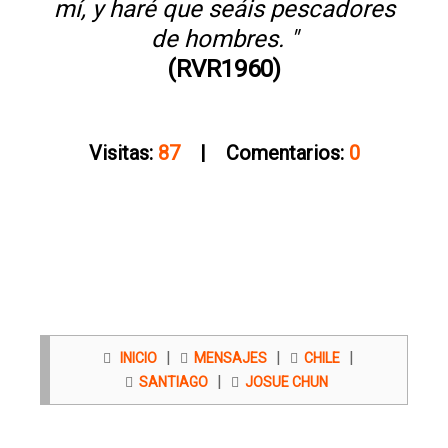
mí, y haré que seáis pescadores
de hombres. "
(RVR1960)
Visitas:
87
| Comentarios:
0
|
|
|
INICIO
MENSAJES
CHILE
|
SANTIAGO
JOSUE CHUN