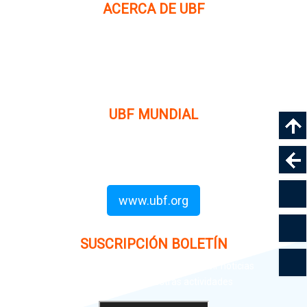
ACERCA DE UBF
La Fraternidad Bíblica Universitaria (UBF) es una
organización cristiana evangélica internacional sin fines
de lucro, enfocada a levantar discípulos de Jesucristo que
prediquen el evangelio a los estudiantes universitarios.
UBF MUNDIAL
Puede visitar el sitio de UBF en el mundo haciendo clic en
el siguiente enlace (en inglés):
www.ubf.org
SUSCRIPCIÓN BOLETÍN
Ingrese su dirección e-mail para recibir noticias
e invitaciones a nuestras actividades