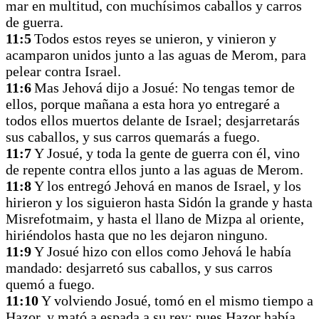
mar en multitud, con muchísimos caballos y carros
de guerra.
11:5
Todos estos reyes se unieron, y vinieron y
acamparon unidos junto a las aguas de Merom, para
pelear contra Israel.
11:6
Mas Jehová dijo a Josué: No tengas temor de
ellos, porque mañana a esta hora yo entregaré a
todos ellos muertos delante de Israel; desjarretarás
sus caballos, y sus carros quemarás a fuego.
11:7
Y Josué, y toda la gente de guerra con él, vino
de repente contra ellos junto a las aguas de Merom.
11:8
Y los entregó Jehová en manos de Israel, y los
hirieron y los siguieron hasta Sidón la grande y hasta
Misrefotmaim, y hasta el llano de Mizpa al oriente,
hiriéndolos hasta que no les dejaron ninguno.
11:9
Y Josué hizo con ellos como Jehová le había
mandado: desjarretó sus caballos, y sus carros
quemó a fuego.
11:10
Y volviendo Josué, tomó en el mismo tiempo a
Hazor, y mató a espada a su rey; pues Hazor había