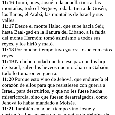
11:16
Tomó, pues, Josué toda aquella tierra, las
montañas, todo el Neguev, toda la tierra de Gosén,
los llanos, el Arabá, las montañas de Israel y sus
valles.
11:17
Desde el monte Halac, que sube hacia Seir,
hasta Baal-gad en la llanura del Líbano, a la falda
del monte Hermón; tomó asimismo a todos sus
reyes, y los hirió y mató.
11:18
Por mucho tiempo tuvo guerra Josué con estos
reyes.
11:19
No hubo ciudad que hiciese paz con los hijos
de Israel, salvo los heveos que moraban en Gabaón;
todo lo tomaron en guerra.
11:20
Porque esto vino de Jehová, que endurecía el
corazón de ellos para que resistiesen con guerra a
Israel, para destruirlos, y que no les fuese hecha
misericordia, sino que fuesen desarraigados, como
Jehová lo había mandado a Moisés.
11:21
También en aquel tiempo vino Josué y
destruyó a los anaceos de los montes de Hebrón, de