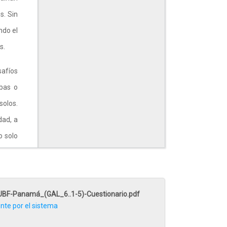
s. Sin
ndo el
as.
safíos
ebas o
solos.
dad, a
o solo
 amor.
esadas
imonio
-UBF-Panamá_(GAL_6..1-5)-Cuestionario.pdf
te por el sistema
do la