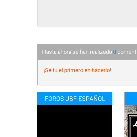
pregu
conti
forma
lo qu
congr
Hasta ahora se han realizado
0
comentar
congr
con g
¡Sé tu el primero en hacerlo!
una ig
En el
FOROS UBF ESPAÑOL
manif
servi
versí
así l