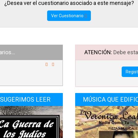
¿Desea ver el cuestionario asociado a este mensaje?
nta: ¿Cómo se manifiesta el fruto del Espíritu en la vida cristiana? 
Ver Cuestionario
nuación de lo que viene enseñando en el capítulo 5. Nos va a most
 práctica cómo viven los que andan en el Espíritu, o, como los llama en e
e son “espirituales”. En los primeros diez versículos nos muestra cómo 
egación en cuyos creyentes se manifiesta el fruto del Espíritu. 
ios...
ATENCIÓN:
Debe estar
egación de amor, de servicio, de ayuda mutua, de comprensión, de paci
ente mansa y humilde de corazón, que tiene dominio propio. ¿No les gu
Regis
lesia así?
 pasaje bíblico de hoy, veremos cómo luce una congregación cuyos cre
SUGERIMOS LEER
MÚSICA QUE EDIFI
iestan el fruto del Espíritu, centrándose en la restauración compasi
cio mutuo y la responsabilidad personal del creyente delante de Dios. N
culo clave nos llama a “sobrellevar los unos las cargas de los otros, y c
a ley de Cristo.” Este mandato nos invita a vivir el amor de Cristo de 