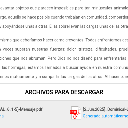
levantar objetos que parecen imposibles para tan minúsculos animale
go, aquello se hace posible cuando trabajan en comunidad, compartie
y apoyándose unas a otras. Ellas sobrellevan las cargas unas de las otr
 mismo que deberíamos hacer como creyentes. Todos enfrentamos de
 veces superan nuestras fuerzas: dolor, tristeza, dificultades, pru
ciones que nos abruman. Pero Dios no nos diseñó para enfrentarlas 
las hormigas, estamos llamados a buscar ayuda en nuestra comuni
rnos mutuamente y a compartir las cargas de los otros. Al hacerlo, n
ramos el peso, sino que también cumplimos la ley de Cristo, que es el
ARCHIVOS PARA DESCARGAR
e cuando nos unimos en amor y solidaridad, incluso las cargas más p
elven llevaderas, y lo que parecía imposible se transforma en un test
AL_6..1-5)-Mensaje.pdf
[2.Jun.2025]_Dominical
ctoria en el nombre de Jesús.
ma
Generado automáticamen
l cap.6 de Gálatas, el apóstol Pablo básicamente está contestan