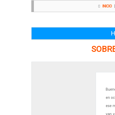
INICIO
H
SOBRE
Bueno
en oc
ese m
van y