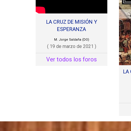
práct
pensa
LA CRUZ DE MISIÓN Y
pero 
ESPERANZA
amor,
M. Jorge Saldaña (DO)
por la
( 19 de marzo de 2021 )
Cuan
Ver todos los foros
caído
LA 
Crist
nuevo
améis
amor 
verda
Yo or