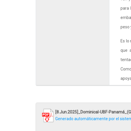
para 
embar
peso 
Es lo
que a
tenta
Como 
apoya
alige
Porqu
se vu
[8.Jun.2025]_Dominical-UBF-Panamá_(G
de vi
Generado automáticamente por el siste
En e