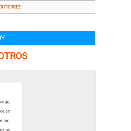
GUTIERREZ
OY
 OTROS
bargo,
ace en
ueden,
rdinan