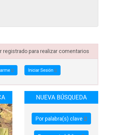
Es una
rar de
l v.1,
es una
Es una
 registrado para realizar comentarios
encia,
staría
tarme
Iniciar Sesión
yentes
CA
NUEVA BÚSQUEDA
va, el
uestro
Por palabra(s) clave
umplir
manera