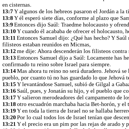
en cisternas.
13:7
Y algunos de los hebreos pasaron el Jordán a la t
13:8
Y él esperó siete días, conforme al plazo que Sam
13:9
Entonces dijo Saúl: Traedme holocausto y ofrenda
13:10
Y cuando él acababa de ofrecer el holocausto, he
13:11
Entonces Samuel dijo: ¿Qué has hecho? Y Saúl re
filisteos estaban reunidos en Micmas,
13:12
me dije: Ahora descenderán los filisteos contra 
13:13
Entonces Samuel dijo a Saúl: Locamente has he
confirmado tu reino sobre Israel para siempre.
13:14
Mas ahora tu reino no será duradero. Jehová se
pueblo, por cuanto tú no has guardado lo que Jehová 
13:15
Y levantándose Samuel, subió de Gilgal a Gabaa
13:16
Saúl, pues, y Jonatán su hijo, y el pueblo que 
13:17
Y salieron merodeadores del campamento de los f
13:18
otro escuadrón marchaba hacia Bet-horón, y el t
13:19
Y en toda la tierra de Israel no se hallaba herr
13:20
Por lo cual todos los de Israel tenían que descen
13:21
Y el precio era un pim por las rejas de arado y p