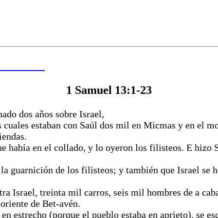
 DE HOY
1 Samuel 13:1-23
ado dos años sobre Israel,
os cuales estaban con Saúl dos mil en Micmas y en el m
iendas.
ue había en el collado, y lo oyeron los filisteos. E hizo
la guarnición de los filisteos; y también que Israel se h
ntra Israel, treinta mil carros, seis mil hombres de a ca
oriente de Bet-avén.
en estrecho (porque el pueblo estaba en aprieto), se es