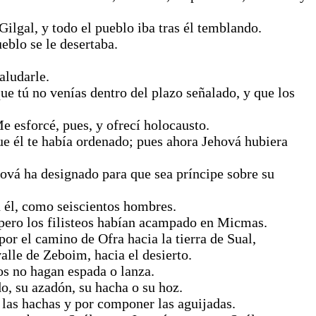
ilgal, y todo el pueblo iba tras él temblando.
eblo se le desertaba.
aludarle.
e tú no venías dentro del plazo señalado, y que los
e esforcé, pues, y ofrecí holocausto.
e él te había ordenado; pues ahora Jehová hubiera
ová ha designado para que sea príncipe sobre su
 él, como seiscientos hombres.
; pero los filisteos habían acampado en Micmas.
r el camino de Ofra hacia la tierra de Sual,
alle de Zeboim, hacia el desierto.
eos no hagan espada o lanza.
ado, su azadón, su hacha o su hoz.
ar las hachas y por componer las aguijadas.