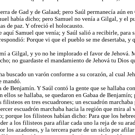
ierra de Gad y de Galaad; pero Saúl permanecía aún en G
uel había dicho; pero Samuel no venía a Gilgal, y el pu
s de paz. Y ofreció el holocausto.
 aquí Samuel que venía; y Saúl salió a recibirle, para s
spondió: Porque vi que el pueblo se me desertaba, y qu
mí a Gilgal, y yo no he implorado el favor de Jehová. M
cho; no guardaste el mandamiento de Jehová tu Dios qu
 ha buscado un varón conforme a su corazón, al cual Jeh
te mandó.
 de Benjamín. Y Saúl contó la gente que se hallaba con
con ellos se hallaba, se quedaron en Gabaa de Benjamín
ilisteos en tres escuadrones; un escuadrón marchaba po
ercer escuadrón marchaba hacia la región que mira al v
ero; porque los filisteos habían dicho: Para que los hebr
der a los filisteos para afilar cada uno la reja de su ar
or los azadones, y la tercera parte de un siclo por afil