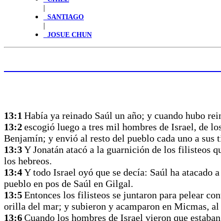
|
SANTIAGO
|
JOSUE CHUN
HAGA CLIC PARA LEER LA PALABRA
13:1
Había ya reinado Saúl un año; y cuando hubo rein
13:2
escogió luego a tres mil hombres de Israel, de l
Benjamín; y envió al resto del pueblo cada uno a sus t
13:3
Y Jonatán atacó a la guarnición de los filisteos q
los hebreos.
13:4
Y todo Israel oyó que se decía: Saúl ha atacado a 
pueblo en pos de Saúl en Gilgal.
13:5
Entonces los filisteos se juntaron para pelear co
orilla del mar; y subieron y acamparon en Micmas, al 
13:6
Cuando los hombres de Israel vieron que estaban 