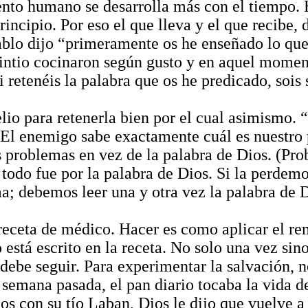
ento humano se desarrolla más con el tiempo. H
incipio. Por eso el que lleva y el que recibe, d
 Pablo dijo “primeramente os he enseñado lo qu
intio cocinaron según gusto y en aquel moment
i retenéis la palabra que os he predicado, sois 
io para retenerla bien por el cual asimismo. “S
. El enemigo sabe exactamente cuál es nuestro
roblemas en vez de la palabra de Dios. (Probl
 todo fue por la palabra de Dios. Si la perdem
ma; debemos leer una y otra vez la palabra de
 receta de médico. Hacer es como aplicar el r
o está escrito en la receta. No solo una vez si
, debe seguir. Para experimentar la salvación
 semana pasada, el pan diario tocaba la vida 
s con su tío Laban, Dios le dijo que vuelve a 