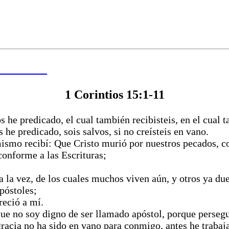
 DE HOY
1 Corintios 15:1-11
 he predicado, el cual también recibisteis, en el cual 
s he predicado, sois salvos, si no creísteis en vano.
smo recibí: Que Cristo murió por nuestros pecados, co
 conforme a las Escrituras;
 la vez, de los cuales muchos viven aún, y otros ya du
póstoles;
reció a mí.
ue no soy digno de ser llamado apóstol, porque perseguí
gracia no ha sido en vano para conmigo, antes he trabaj