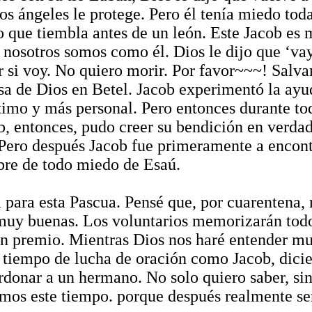
s ángeles le protege. Pero él tenía miedo tod
 que tiembla antes de un león. Este Jacob es 
 nosotros somos como él. Dios le dijo que ‘vay
ir si voy. No quiero morir. Por favor~~~! Sal
sa de Dios en Betel. Jacob experimentó la ayud
timo y más personal. Pero entonces durante tod
ob, entonces, pudo creer su bendición en verda
 Pero después Jacob fue primeramente a encontr
ibre de todo miedo de Esaú.
 para esta Pascua. Pensé que, por cuarentena
 muy buenas. Los voluntarios memorizarán todo
premio. Mientras Dios nos haré entender much
un tiempo de lucha de oración como Jacob, dici
donar a un hermano. No solo quiero saber, sin
amos este tiempo. porque después realmente se