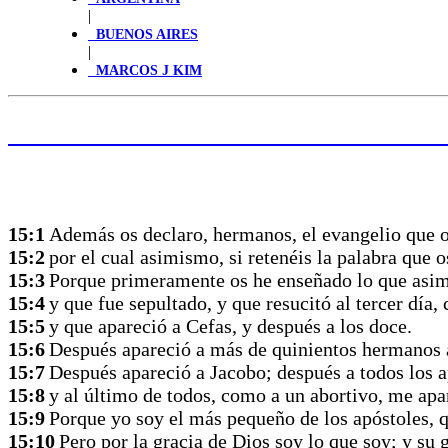
|
BUENOS AIRES
|
MARCOS J KIM
HAGA CLIC PARA LEER LA PALABRA
15:1
Además os declaro, hermanos, el evangelio que os
15:2
por el cual asimismo, si retenéis la palabra que o
15:3
Porque primeramente os he enseñado lo que asimi
15:4
y que fue sepultado, y que resucitó al tercer día,
15:5
y que apareció a Cefas, y después a los doce.
15:6
Después apareció a más de quinientos hermanos a
15:7
Después apareció a Jacobo; después a todos los a
15:8
y al último de todos, como a un abortivo, me apa
15:9
Porque yo soy el más pequeño de los apóstoles, q
15:10
Pero por la gracia de Dios soy lo que soy; y su 