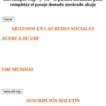
completar el pasaje deseado mostrado abajo
Cerrar
SÍGUENOS EN LAS REDES SOCIALES
ACERCA DE UBF
La Fraternidad Bíblica Universitaria (UBF) es una organización
cristiana evangélica internacional sin fines de lucro, enfocada a
levantar discípulos de Jesucristo que prediquen el evangelio a los
estudiantes universitarios.
UBF MUNDIAL
Puede visitar el sitio de UBF en el mundo haciendo clic en el
siguiente enlace (en inglés):
www.ubf.org
SUSCRIPCIÓN BOLETÍN