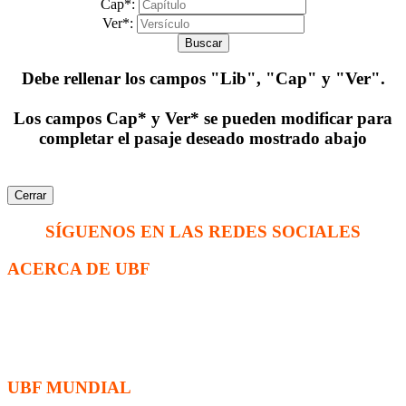
Cap*:
Ver*:
Buscar
Debe rellenar los campos
"Lib", "Cap" y "Ver"
.
Los campos Cap* y Ver* se pueden modificar para
completar el pasaje deseado mostrado abajo
Cerrar
SÍGUENOS EN LAS REDES SOCIALES
ACERCA DE UBF
La Fraternidad Bíblica Universitaria (UBF) es una organización
cristiana evangélica internacional sin fines de lucro, enfocada a
levantar discípulos de Jesucristo que prediquen el evangelio a los
estudiantes universitarios.
UBF MUNDIAL