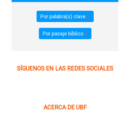
Por palabra(s) clave
Por pasaje bíblico
SÍGUENOS EN LAS REDES SOCIALES
ACERCA DE UBF
La Fraternidad Bíblica Universitaria (UBF) es una
organización cristiana evangélica internacional sin fines
de lucro, enfocada a levantar discípulos de Jesucristo que