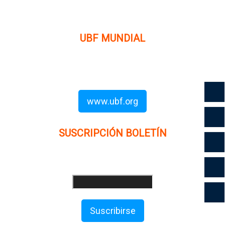
prediquen el evangelio a los estudiantes universitarios.
UBF MUNDIAL
Puede visitar el sitio de UBF en el mundo haciendo clic en
el siguiente enlace (en inglés):
www.ubf.org
SUSCRIPCIÓN BOLETÍN
Ingrese su dirección e-mail para recibir noticias
e invitaciones a nuestras actividades
Suscribirse