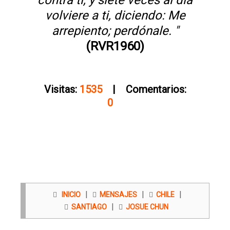
contra ti, y siete veces al día
volviere a ti, diciendo: Me
arrepiento; perdónale. "
(RVR1960)
Visitas:
1535
| Comentarios:
0
|
|
|
INICIO
MENSAJES
CHILE
|
SANTIAGO
JOSUE CHUN