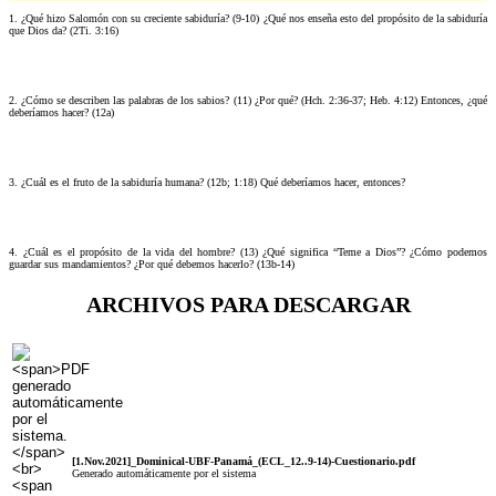
1. ¿Qué hizo Salomón con su creciente sabiduría? (9-10) ¿Qué nos enseña esto del propósito de la sabiduría
que Dios da? (2Ti. 3:16)
2. ¿Cómo se describen las palabras de los sabios? (11) ¿Por qué? (Hch. 2:36-37; Heb. 4:12) Entonces, ¿qué
deberíamos hacer? (12a)
3. ¿Cuál es el fruto de la sabiduría humana? (12b; 1:18) Qué deberíamos hacer, entonces?
4. ¿Cuál es el propósito de la vida del hombre? (13) ¿Qué significa “Teme a Dios”? ¿Cómo podemos
guardar sus mandamientos? ¿Por qué debemos hacerlo? (13b-14)
ARCHIVOS PARA DESCARGAR
[1.Nov.2021]_Dominical-UBF-Panamá_(ECL_12..9-14)-Cuestionario.pdf
Generado automáticamente por el sistema