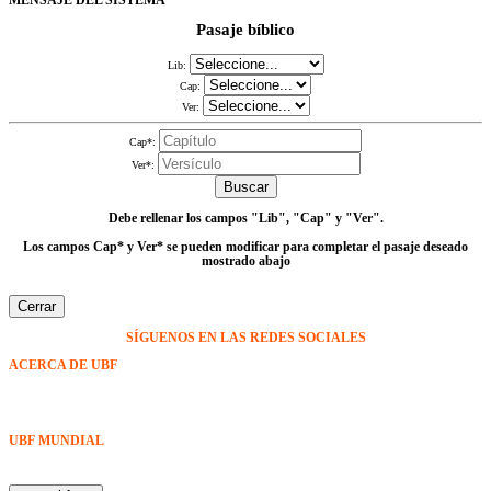
MENSAJE DEL SISTEMA
Pasaje bíblico
Lib:
Cap:
Ver:
Cap*:
Ver*:
Buscar
Debe rellenar los campos
"Lib", "Cap" y "Ver"
.
Los campos Cap* y Ver* se pueden modificar para completar el pasaje deseado
mostrado abajo
Cerrar
SÍGUENOS EN LAS REDES SOCIALES
ACERCA DE UBF
La Fraternidad Bíblica Universitaria (UBF) es una organización cristiana evangélica internacional sin fines
de lucro, enfocada a levantar discípulos de Jesucristo que prediquen el evangelio a los estudiantes
universitarios.
UBF MUNDIAL
Puede visitar el sitio de UBF en el mundo haciendo clic en el siguiente enlace (en inglés):