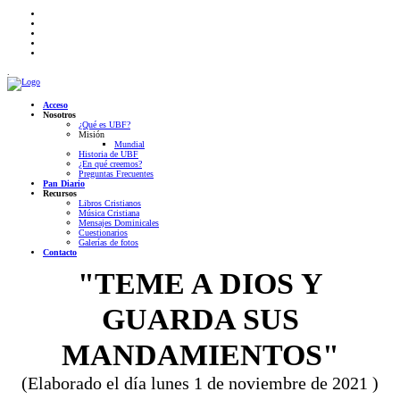
.
Acceso
Nosotros
¿Qué es UBF?
Misión
Mundial
Historia de UBF
¿En qué creemos?
Preguntas Frecuentes
Pan Diario
Recursos
Libros Cristianos
Música Cristiana
Mensajes Dominicales
Cuestionarios
Galerías de fotos
Contacto
"TEME A DIOS Y
GUARDA SUS
MANDAMIENTOS"
(Elaborado el día lunes 1 de noviembre de 2021 )