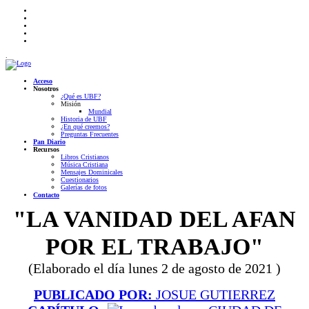
.
Acceso
Nosotros
¿Qué es UBF?
Misión
Mundial
Historia de UBF
¿En qué creemos?
Preguntas Frecuentes
Pan Diario
Recursos
Libros Cristianos
Música Cristiana
Mensajes Dominicales
Cuestionarios
Galerías de fotos
Contacto
"LA VANIDAD DEL AFAN
POR EL TRABAJO"
(Elaborado el día lunes 2 de agosto de 2021 )
PUBLICADO POR:
JOSUE GUTIERREZ