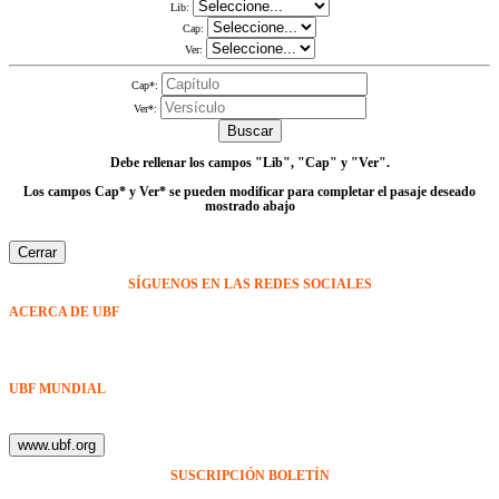
Lib:
Cap:
Ver:
Cap*:
Ver*:
Buscar
Debe rellenar los campos
"Lib", "Cap" y "Ver"
.
Los campos Cap* y Ver* se pueden modificar para completar el pasaje deseado
mostrado abajo
Cerrar
SÍGUENOS EN LAS REDES SOCIALES
ACERCA DE UBF
La Fraternidad Bíblica Universitaria (UBF) es una organización cristiana evangélica internacional sin fines
de lucro, enfocada a levantar discípulos de Jesucristo que prediquen el evangelio a los estudiantes
universitarios.
UBF MUNDIAL
Puede visitar el sitio de UBF en el mundo haciendo clic en el siguiente enlace (en inglés):
www.ubf.org
SUSCRIPCIÓN BOLETÍN