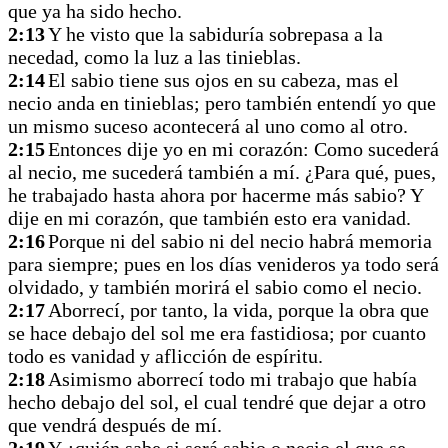
que ya ha sido hecho.
2:13
Y he visto que la sabiduría sobrepasa a la
necedad, como la luz a las tinieblas.
2:14
El sabio tiene sus ojos en su cabeza, mas el
necio anda en tinieblas; pero también entendí yo que
un mismo suceso acontecerá al uno como al otro.
2:15
Entonces dije yo en mi corazón: Como sucederá
al necio, me sucederá también a mí. ¿Para qué, pues,
he trabajado hasta ahora por hacerme más sabio? Y
dije en mi corazón, que también esto era vanidad.
2:16
Porque ni del sabio ni del necio habrá memoria
para siempre; pues en los días venideros ya todo será
olvidado, y también morirá el sabio como el necio.
2:17
Aborrecí, por tanto, la vida, porque la obra que
se hace debajo del sol me era fastidiosa; por cuanto
todo es vanidad y aflicción de espíritu.
2:18
Asimismo aborrecí todo mi trabajo que había
hecho debajo del sol, el cual tendré que dejar a otro
que vendrá después de mí.