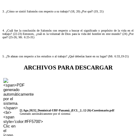
3. ¿Cómo se sintió Salomón con respecto a su trabajo? (18, 20) ¿Por qué? (19, 21)
4. ¿Cuál fue la conclusión de Salomón con respecto a buscar el significado y propósito de la vida en el
trabajo? (22-23) Entonces, ¿cuál es la voluntad de Dios para la vida del hombre en este mundo? (24) ¿Por
qué? (25-26; Mt. 6:25-31)
5. ¿Te afanas con respecto a los estudios o al trabajo? ¿Qué deberías hacer en su lugar? (Mt. 6:33,19-21)
ARCHIVOS PARA DESCARGAR
[2.Ago.2021]_Dominical-UBF-Panamá_(ECL_2..12-26)-Cuestionario.pdf
Generado automáticamente por el sistema