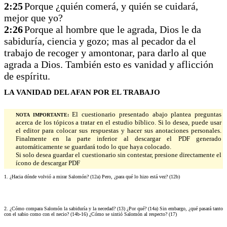
2:25
Porque ¿quién comerá, y quién se cuidará,
mejor que yo?
2:26
Porque al hombre que le agrada, Dios le da
sabiduría, ciencia y gozo; mas al pecador da el
trabajo de recoger y amontonar, para darlo al que
agrada a Dios. También esto es vanidad y aflicción
de espíritu.
LA VANIDAD DEL AFAN POR EL TRABAJO
El cuestionario presentado abajo plantea preguntas
NOTA IMPORTANTE:
acerca de los tópicos a tratar en el estudio bíblico. Si lo desea, puede usar
el editor para colocar sus respuestas y hacer sus anotaciones personales.
Finalmente en la parte inferior al descargar el PDF generado
automáticamente se guardará todo lo que haya colocado.
Si solo desea guardar el cuestionario sin contestar, presione directamente el
ícono de descargar PDF
1. ¿Hacia dónde volvió a mirar Salomón? (12a) Pero, ¿para qué lo hizo está vez? (12b)
2. ¿Cómo compara Salomón la sabiduría y la necedad? (13) ¿Por qué? (14a) Sin embargo, ¿qué pasará tanto
con el sabio como con el necio? (14b-16) ¿Cómo se sintió Salomón al respecto? (17)