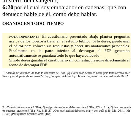
misterio del evangelio,
6:20
por el cual soy embajador en cadenas; que con
denuedo hable de él, como debo hablar.
ORANDO EN TODO TIEMPO
El cuestionario presentado abajo plantea preguntas
NOTA IMPORTANTE:
acerca de los tópicos a tratar en el estudio bíblico. Si lo desea, puede usar
el editor para colocar sus respuestas y hacer sus anotaciones personales.
Finalmente en la parte inferior al descargar el PDF generado
automáticamente se guardará todo lo que haya colocado.
Si solo desea guardar el cuestionario sin contestar, presione directamente el
ícono de descargar PDF
1. Además de vestirnos de toda la armadura de Dios, ¿qué otra cosa debemos hacer para fortalecernos en el
Señor y en el poder de su fuerza? (18a) ¿Por qué Pablo incluyó la oración junto con la armadura de Dios?
2. ¿Cuándo debemos orar? (18a) ¿Qué tipo de oraciones debemos hacer? (18a; 1Tim. 2:1) ¿Quién nos ayuda
en nuestras oraciones? (18a; Ro. 8:26-27) ¿Con qué actitud debemos orar y por qué? (18b; Mt. 26:41; Mr.
13:33) ¿Por quiénes debemos orar? (18b)