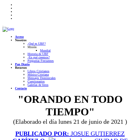
.
Acceso
Nosotros
¿Qué es UBF?
Misión
Mundial
Historia de UBF
¿En qué creemos?
Preguntas Frecuentes
Pan Diario
Recursos
Libros Cristianos
Música Cristiana
Mensajes Dominicales
Cuestionarios
Galerías de fotos
Contacto
"ORANDO EN TODO
TIEMPO"
(Elaborado el día lunes 21 de junio de 2021 )
PUBLICADO POR:
JOSUE GUTIERREZ