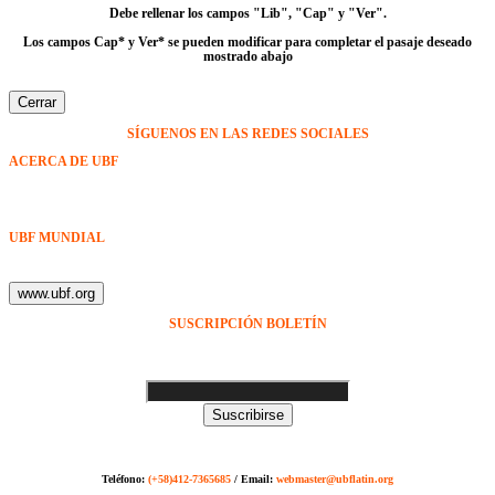
Debe rellenar los campos
"Lib", "Cap" y "Ver"
.
Los campos Cap* y Ver* se pueden modificar para completar el pasaje deseado
mostrado abajo
Cerrar
SÍGUENOS EN LAS REDES SOCIALES
ACERCA DE UBF
La Fraternidad Bíblica Universitaria (UBF) es una organización cristiana evangélica internacional sin fines
de lucro, enfocada a levantar discípulos de Jesucristo que prediquen el evangelio a los estudiantes
universitarios.
UBF MUNDIAL
Puede visitar el sitio de UBF en el mundo haciendo clic en el siguiente enlace (en inglés):
www.ubf.org
SUSCRIPCIÓN BOLETÍN
Ingrese su dirección e-mail para recibir noticias
e invitaciones a nuestras actividades
Suscribirse
Sitio web modificado y adaptado por Servicios Digitales Agape de Jaime Delgado. Mérida -
Venezuela
Teléfono:
(+58)412-7365685
/ Email:
webmaster@ubflatin.org