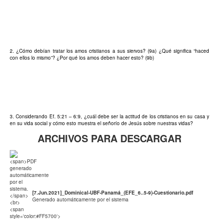
2. ¿Cómo debían tratar los amos cristianos a sus siervos? (9a) ¿Qué significa “haced
con ellos lo mismo”? ¿Por qué los amos deben hacer esto? (9b)
3. Considerando Ef. 5:21 – 6:9, ¿cuál debe ser la actitud de los cristianos en su casa y
en su vida social y cómo esto muestra el señorío de Jesús sobre nuestras vidas?
ARCHIVOS PARA DESCARGAR
[7.Jun.2021]_Dominical-UBF-Panamá_(EFE_6..5-9)-Cuestionario.pdf
Generado automáticamente por el sistema