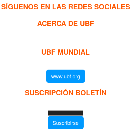
SÍGUENOS EN LAS REDES SOCIALES
ACERCA DE UBF
La Fraternidad Bíblica Universitaria (UBF) es una organización cristiana evangélica
internacional sin fines de lucro, enfocada a levantar discípulos de Jesucristo que
prediquen el evangelio a los estudiantes universitarios.
UBF MUNDIAL
Puede visitar el sitio de UBF en el mundo haciendo clic en el siguiente enlace (en
inglés):
www.ubf.org
SUSCRIPCIÓN BOLETÍN
Ingrese su dirección e-mail para recibir noticias
e invitaciones a nuestras actividades
Suscribirse