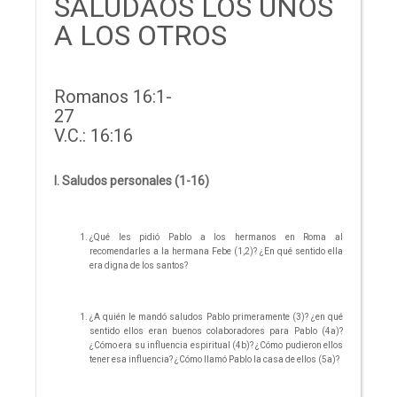
SALUDAOS LOS UNOS
A LOS OTROS
Romanos 16:1-
27
V.C.: 16:16
I. Saludos personales (1-16)
¿Qué les pidió Pablo a los hermanos en Roma al
recomendarles a la hermana Febe (1,2)? ¿En qué sentido ella
era digna de los santos?
¿A quién le mandó saludos Pablo primeramente (3)? ¿en qué
sentido ellos eran buenos colaboradores para Pablo (4a)?
¿Cómo era su influencia espiritual (4b)? ¿Cómo pudieron ellos
tener esa influencia? ¿Cómo llamó Pablo la casa de ellos (5a)?