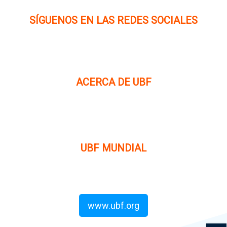
SÍGUENOS EN LAS REDES SOCIALES
ACERCA DE UBF
La Fraternidad Bíblica Universitaria (UBF) es una
organización cristiana evangélica internacional sin fines
de lucro, enfocada a levantar discípulos de Jesucristo que
prediquen el evangelio a los estudiantes universitarios.
UBF MUNDIAL
Puede visitar el sitio de UBF en el mundo haciendo clic en
el siguiente enlace (en inglés):
www.ubf.org