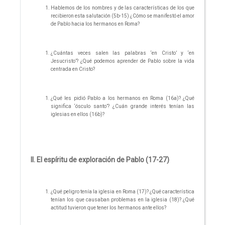
Hablemos de los nombres y de las características de los que
recibieron esta salutación (5b-15) ¿Cómo se manifestó el amor
de Pablo hacia los hermanos en Roma?
¿Cuántas veces salen las palabras ‘en Cristo’ y ‘en
Jesucristo’? ¿Qué podemos aprender de Pablo sobre la vida
centrada en Cristo?
¿Qué les pidió Pablo a los hermanos en Roma (16a)? ¿Qué
significa ‘ósculo santo’? ¿Cuán grande interés tenían las
iglesias en ellos (16b)?
II. El espíritu de exploración de Pablo (17-27)
¿Qué peligro tenía la iglesia en Roma (17)? ¿Qué característica
tenían los que causaban problemas en la iglesia (18)? ¿Qué
actitud tuvieron que tener los hermanos ante ellos?