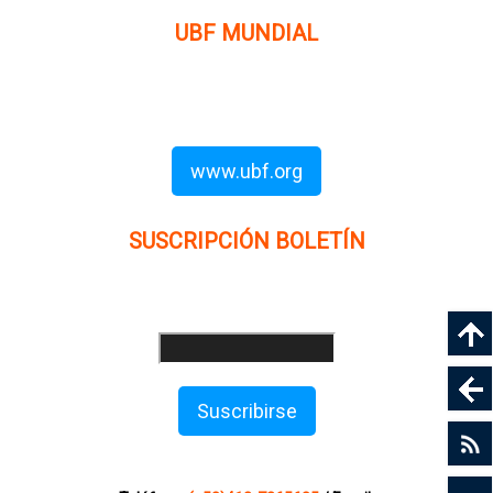
UBF MUNDIAL
Puede visitar el sitio de UBF en el mundo haciendo clic en
el siguiente enlace (en inglés):
www.ubf.org
SUSCRIPCIÓN BOLETÍN
Ingrese su dirección e-mail para recibir noticias
e invitaciones a nuestras actividades
Suscribirse
Sitio web modificado y adaptado por Servicios Digitales
Agape de Jaime Delgado. Mérida - Venezuela