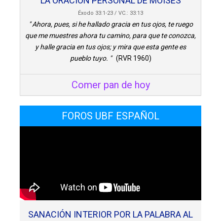
LA ORACIÓN PERSONAL DE MOISÉS
Éxodo 33:1-23 / VC.: 33:13
" Ahora, pues, si he hallado gracia en tus ojos, te ruego
que me muestres ahora tu camino, para que te conozca,
y halle gracia en tus ojos; y mira que esta gente es
pueblo tuyo. "
(RVR 1960)
Comer pan de hoy
FOROS UBF ESPAÑOL
SANACIÓN INTERIOR POR LA PALABRA AL