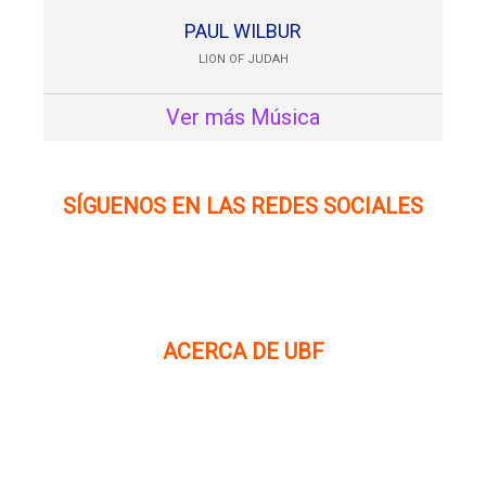
PAUL WILBUR
LION OF JUDAH
Ver más Música
SÍGUENOS EN LAS REDES SOCIALES
ACERCA DE UBF
La Fraternidad Bíblica Universitaria (UBF) es una
organización cristiana evangélica internacional sin fines
de lucro, enfocada a levantar discípulos de Jesucristo que
prediquen el evangelio a los estudiantes universitarios.