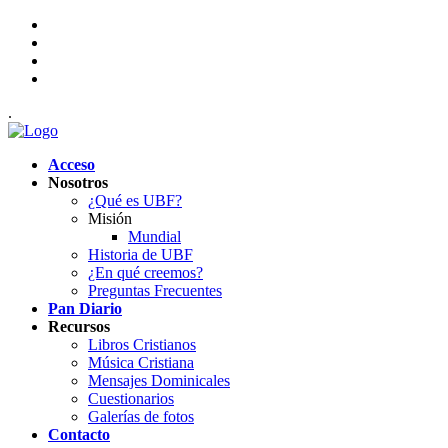
.
Acceso
Nosotros
¿Qué es UBF?
Misión
Mundial
Historia de UBF
¿En qué creemos?
Preguntas Frecuentes
Pan Diario
Recursos
Libros Cristianos
Música Cristiana
Mensajes Dominicales
Cuestionarios
Galerías de fotos
Contacto