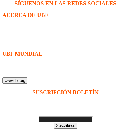
SÍGUENOS EN LAS REDES SOCIALES
ACERCA DE UBF
La Fraternidad Bíblica Universitaria (UBF) es una organización
cristiana evangélica internacional sin fines de lucro, enfocada a
levantar discípulos de Jesucristo que prediquen el evangelio a los
estudiantes universitarios.
UBF MUNDIAL
Puede visitar el sitio de UBF en el mundo haciendo clic en el
siguiente enlace (en inglés):
www.ubf.org
SUSCRIPCIÓN BOLETÍN
Ingrese su dirección e-mail para recibir noticias
e invitaciones a nuestras actividades
Suscribirse