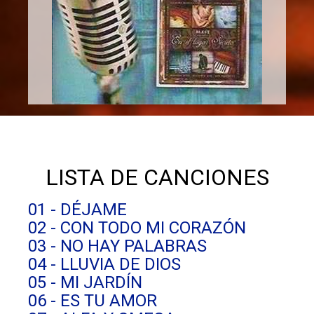
LISTA DE CANCIONES
01 - DÉJAME
02 - CON TODO MI CORAZÓN
03 - NO HAY PALABRAS
04 - LLUVIA DE DIOS
05 - MI JARDÍN
06 - ES TU AMOR