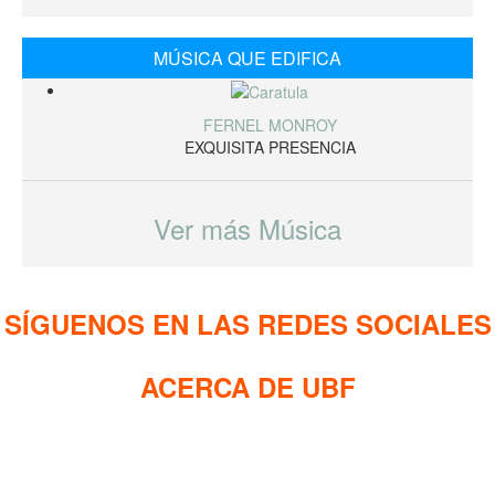
MÚSICA QUE EDIFICA
FERNEL MONROY
EXQUISITA PRESENCIA
Ver más Música
SÍGUENOS EN LAS REDES SOCIALES
ACERCA DE UBF
La Fraternidad Bíblica Universitaria (UBF) es una organización
cristiana evangélica internacional sin fines de lucro, enfocada a
levantar discípulos de Jesucristo que prediquen el evangelio a
los estudiantes universitarios.