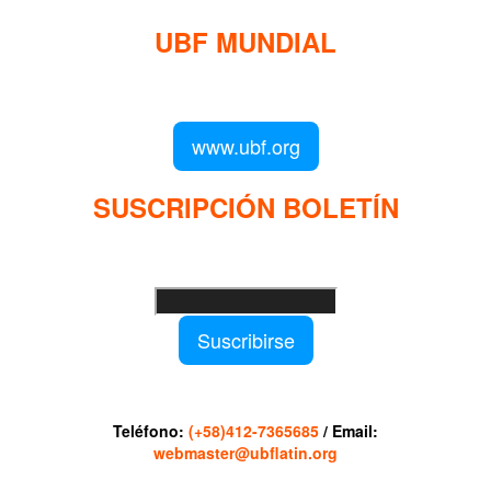
UBF MUNDIAL
Puede visitar el sitio de UBF en el mundo haciendo clic en el
siguiente enlace (en inglés):
www.ubf.org
SUSCRIPCIÓN BOLETÍN
Ingrese su dirección e-mail para recibir noticias
e invitaciones a nuestras actividades
Suscribirse
Sitio web modificado y adaptado por Servicios Digitales
Agape de Jaime Delgado. Mérida - Venezuela
Teléfono:
(+58)412-7365685
/ Email:
webmaster@ubflatin.org