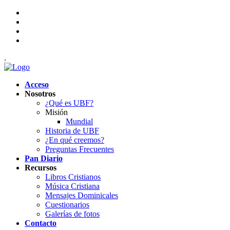
.
Acceso
Nosotros
¿Qué es UBF?
Misión
Mundial
Historia de UBF
¿En qué creemos?
Preguntas Frecuentes
Pan Diario
Recursos
Libros Cristianos
Música Cristiana
Mensajes Dominicales
Cuestionarios
Galerías de fotos
Contacto