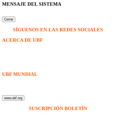
MENSAJE DEL SISTEMA
Cerrar
SÍGUENOS EN LAS REDES SOCIALES
ACERCA DE UBF
La Fraternidad Bíblica Universitaria (UBF) es una organización
cristiana evangélica internacional sin fines de lucro, enfocada a
levantar discípulos de Jesucristo que prediquen el evangelio a los
estudiantes universitarios.
UBF MUNDIAL
Puede visitar el sitio de UBF en el mundo haciendo clic en el
siguiente enlace (en inglés):
www.ubf.org
SUSCRIPCIÓN BOLETÍN