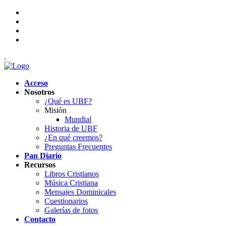
.
Acceso
Nosotros
¿Qué es UBF?
Misión
Mundial
Historia de UBF
¿En qué creemos?
Preguntas Frecuentes
Pan Diario
Recursos
Libros Cristianos
Música Cristiana
Mensajes Dominicales
Cuestionarios
Galerías de fotos
Contacto