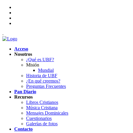
.
Acceso
Nosotros
¿Qué es UBF?
Misión
Mundial
Historia de UBF
¿En qué creemos?
Preguntas Frecuentes
Pan Diario
Recursos
Libros Cristianos
Música Cristiana
Mensajes Dominicales
Cuestionarios
Galerías de fotos
Contacto