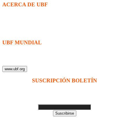
ACERCA DE UBF
La Fraternidad Bíblica Universitaria (UBF) es una organización
cristiana evangélica internacional sin fines de lucro, enfocada a
levantar discípulos de Jesucristo que prediquen el evangelio a los
estudiantes universitarios.
UBF MUNDIAL
Puede visitar el sitio de UBF en el mundo haciendo clic en el
siguiente enlace (en inglés):
www.ubf.org
SUSCRIPCIÓN BOLETÍN
Ingrese su dirección e-mail para recibir noticias
e invitaciones a nuestras actividades
Suscribirse
Sitio web modificado y adaptado por Servicios Digitales Agape
de Jaime Delgado. Mérida - Venezuela