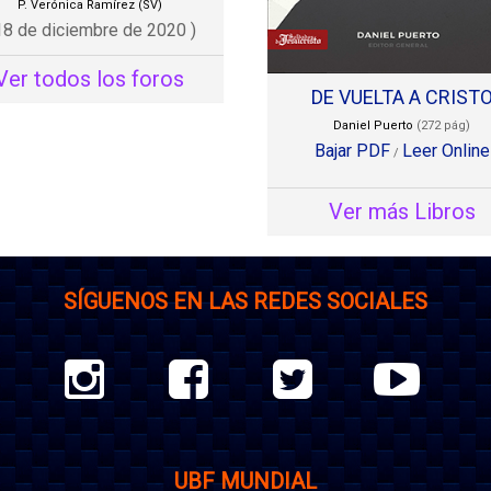
P. Verónica Ramírez (SV)
18 de diciembre de 2020 )
Ver todos los foros
DE VUELTA A CRIST
Daniel Puerto
(272 pág)
Bajar PDF
Leer Online
/
Ver más Libros
SÍGUENOS EN LAS REDES SOCIALES
UBF MUNDIAL