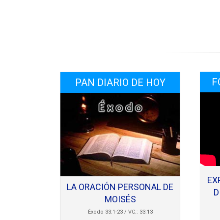
F
PAN DIARIO DE HOY
EX
LA ORACIÓN PERSONAL DE
D
MOISÉS
Éxodo 33:1-23 / VC.: 33:13