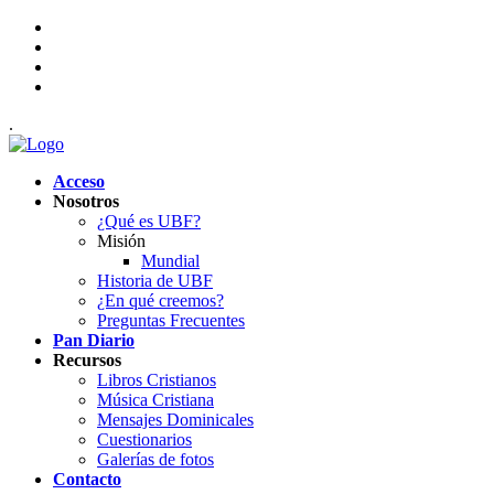
.
Acceso
Nosotros
¿Qué es UBF?
Misión
Mundial
Historia de UBF
¿En qué creemos?
Preguntas Frecuentes
Pan Diario
Recursos
Libros Cristianos
Música Cristiana
Mensajes Dominicales
Cuestionarios
Galerías de fotos
Contacto