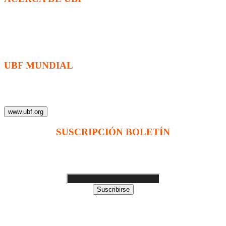
La Fraternidad Bíblica Universitaria (UBF) es una organización
cristiana evangélica internacional sin fines de lucro, enfocada a
levantar discípulos de Jesucristo que prediquen el evangelio a los
estudiantes universitarios.
UBF MUNDIAL
Puede visitar el sitio de UBF en el mundo haciendo clic en el
siguiente enlace (en inglés):
www.ubf.org
SUSCRIPCIÓN BOLETÍN
Ingrese su dirección e-mail para recibir noticias
e invitaciones a nuestras actividades
Suscribirse
Sitio web modificado y adaptado por Servicios Digitales Agape
de Jaime Delgado. Mérida - Venezuela