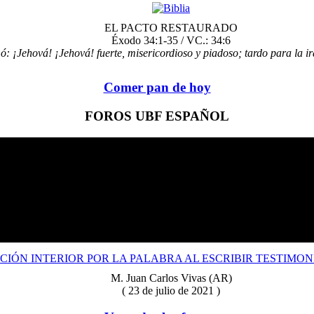
EL PACTO RESTAURADO
Éxodo 34:1-35 / VC.: 34:6
: ¡Jehová! ¡Jehová! fuerte, misericordioso y piadoso; tardo para la ir
Comer pan de hoy
FOROS UBF ESPAÑOL
CIÓN INTERIOR POR LA PALABRA AL ESCRIBIR TESTIMON
M. Juan Carlos Vivas (AR)
( 23 de julio de 2021 )