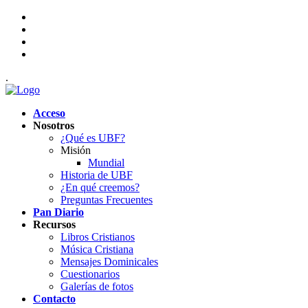
.
Acceso
Nosotros
¿Qué es UBF?
Misión
Mundial
Historia de UBF
¿En qué creemos?
Preguntas Frecuentes
Pan Diario
Recursos
Libros Cristianos
Música Cristiana
Mensajes Dominicales
Cuestionarios
Galerías de fotos
Contacto