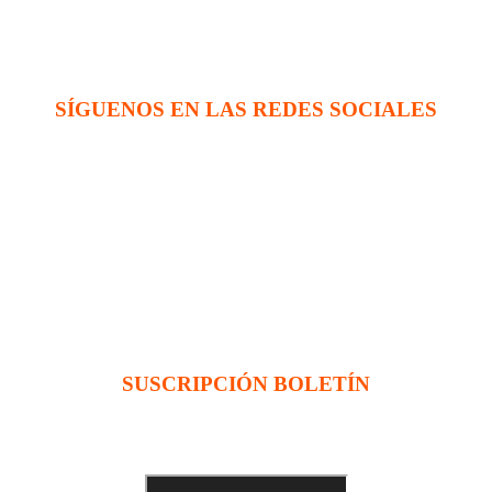
SÍGUENOS EN LAS REDES SOCIALES
na evangélica internacional sin fines de lucro, enfocada a levantar disc
 enlace (en inglés):
SUSCRIPCIÓN BOLETÍN
Ingrese su dirección e-mail para recibir noticias
e invitaciones a nuestras actividades