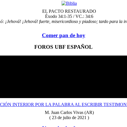
EL PACTO RESTAURADO
Éxodo 34:1-35 / VC.: 34:6
: ¡Jehová! ¡Jehová! fuerte, misericordioso y piadoso; tardo para la ir
Comer pan de hoy
FOROS UBF ESPAÑOL
CIÓN INTERIOR POR LA PALABRA AL ESCRIBIR TESTIMON
M. Juan Carlos Vivas (AR)
( 23 de julio de 2021 )