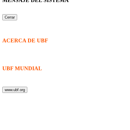
MENSAJE DEL SISTEMA
Cerrar
ACERCA DE UBF
La Fraternidad Bíblica Universitaria (UBF) es una organización cristia
universitarios.
UBF MUNDIAL
Puede visitar el sitio de UBF en el mundo haciendo clic en el siguiente
www.ubf.org