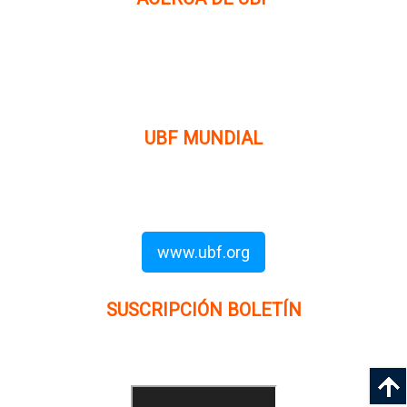
La Fraternidad Bíblica Universitaria (UBF) es una
organización cristiana evangélica internacional sin fines
de lucro, enfocada a levantar discípulos de Jesucristo que
prediquen el evangelio a los estudiantes universitarios.
UBF MUNDIAL
Puede visitar el sitio de UBF en el mundo haciendo clic en
el siguiente enlace (en inglés):
www.ubf.org
SUSCRIPCIÓN BOLETÍN
Ingrese su dirección e-mail para recibir noticias
e invitaciones a nuestras actividades