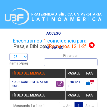
.
ACCESO
Encontramos
1
coincidencia para:
Pasaje Bíblico:
"Romanos 12:1-2"
PAN DIARIO
Filtrar por:
RECURSOS
ítems p/pág
TÍTULO DEL MENSAJE
PASAJE
PAÍS
NO OS CONFORMEIS A ESTE
Rom 12:1-
SIGLO
2
pa
TÍTULO DEL MENSAJE
PASAJE
PAÍS
Mostrando 1 a 1 de 1
← Ant
1
Sig →