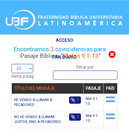
.
ACCESO
Encontramos
3
coincidencias para:
Pasaje Bíblico:
"Mateo 9:1-13"
PAN DIARIO
Filtrar por:
RECURSOS
ítems p/pág
TÍTULO DEL MENSAJE
PASAJE
PAÍS
Mat 9:1-
1
HE VENIDO A LLAMAR A
13
PECADORES
ar
Mat 9:1-
1
NO HE VENIDO A LLAMAR
13
JUSTOS, SINO A PECADORES
ar