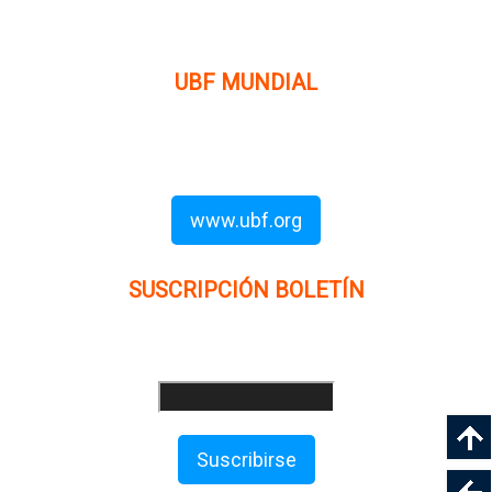
prediquen el evangelio a los estudiantes universitarios.
UBF MUNDIAL
Puede visitar el sitio de UBF en el mundo haciendo clic en
el siguiente enlace (en inglés):
www.ubf.org
SUSCRIPCIÓN BOLETÍN
Ingrese su dirección e-mail para recibir noticias
e invitaciones a nuestras actividades
Suscribirse