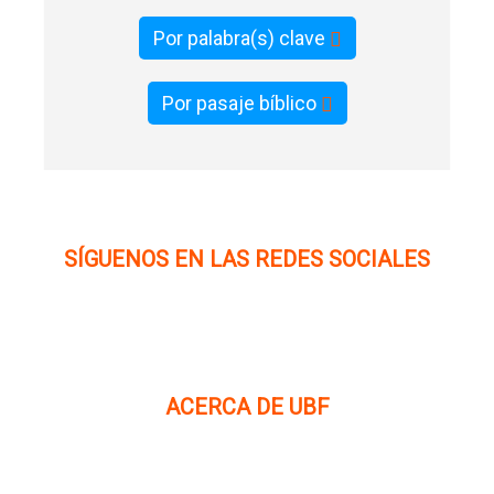
Por palabra(s) clave
Por pasaje bíblico
SÍGUENOS EN LAS REDES SOCIALES
ACERCA DE UBF
La Fraternidad Bíblica Universitaria (UBF) es una
organización cristiana evangélica internacional sin fines
de lucro, enfocada a levantar discípulos de Jesucristo que