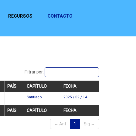
.
RECURSOS
CONTACTO
Filtrar por:
PAÍS
CAPÍTULO
FECHA
Santiago
2025 / 09 / 14
cl
PAÍS
CAPÍTULO
FECHA
← Ant
1
Sig →