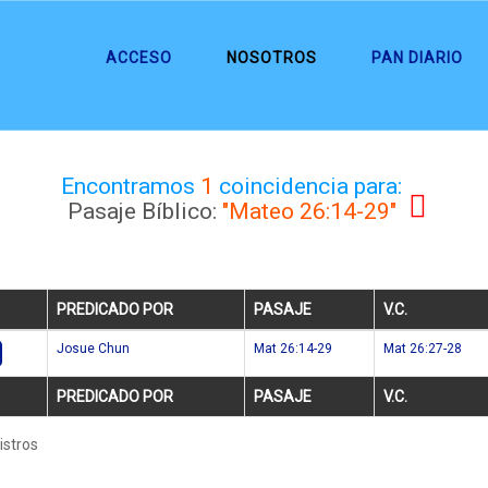
ACCESO
NOSOTROS
PAN DIARIO
Encontramos
1
coincidencia para:
Pasaje Bíblico:
"Mateo 26:14-29"
PREDICADO POR
PASAJE
V.C.
Josue Chun
Mat 26:14-29
Mat 26:27-28
PREDICADO POR
PASAJE
V.C.
istros