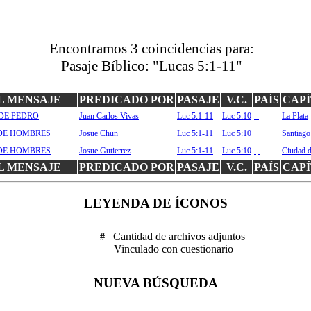
Encontramos
3
coincidencias para:
Pasaje Bíblico:
"Lucas 5:1-11"
L MENSAJE
PREDICADO POR
PASAJE
V.C.
PAÍS
CAP
DE PEDRO
Juan Carlos Vivas
Luc 5:1-11
Luc 5:10
La Plata
ar
DE HOMBRES
Josue Chun
Luc 5:1-11
Luc 5:10
Santiago
cl
DE HOMBRES
Josue Gutierrez
Luc 5:1-11
Luc 5:10
Ciudad 
pa
L MENSAJE
PREDICADO POR
PASAJE
V.C.
PAÍS
CAP
LEYENDA DE ÍCONOS
Cantidad de archivos adjuntos
#
Vinculado con cuestionario
NUEVA BÚSQUEDA