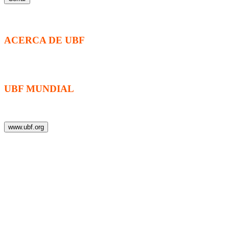
ACERCA DE UBF
La Fraternidad Bíblica Universitaria (UBF) es una organización cristia
universitarios.
UBF MUNDIAL
Puede visitar el sitio de UBF en el mundo haciendo clic en el siguiente
www.ubf.org
Sitio web modific