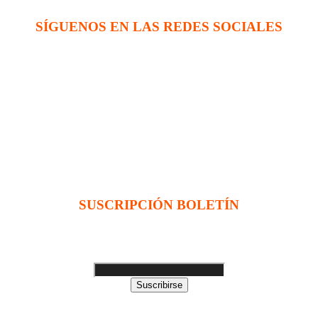
SÍGUENOS EN LAS REDES SOCIALES
na evangélica internacional sin fines de lucro, enfocada a levantar disc
 enlace (en inglés):
SUSCRIPCIÓN BOLETÍN
Ingrese su dirección e-mail para recibir noticias
e invitaciones a nuestras actividades
Suscribirse
ado y adaptado por Servicios Digitales Agape de Jaime Delgado. M