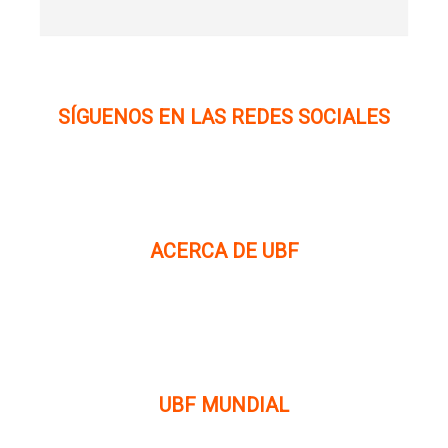
SÍGUENOS EN LAS REDES SOCIALES
ACERCA DE UBF
La Fraternidad Bíblica Universitaria (UBF) es una
organización cristiana evangélica internacional sin fines
de lucro, enfocada a levantar discípulos de Jesucristo que
prediquen el evangelio a los estudiantes universitarios.
UBF MUNDIAL
Puede visitar el sitio de UBF en el mundo haciendo clic en