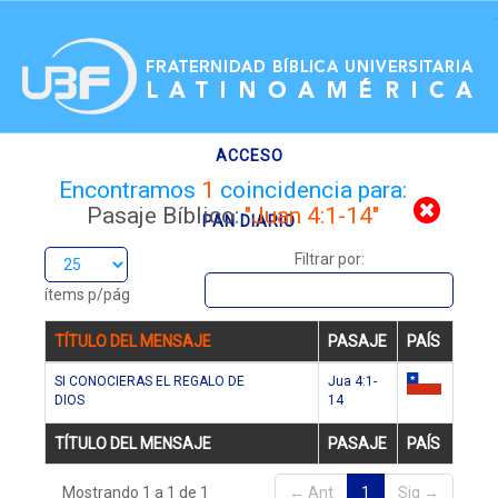
.
ACCESO
Encontramos
1
coincidencia para:
Pasaje Bíblico:
"Juan 4:1-14"
PAN DIARIO
Filtrar por:
RECURSOS
ítems p/pág
TÍTULO DEL MENSAJE
PASAJE
PAÍS
SI CONOCIERAS EL REGALO DE
Jua 4:1-
DIOS
14
cl
TÍTULO DEL MENSAJE
PASAJE
PAÍS
Mostrando 1 a 1 de 1
← Ant
1
Sig →