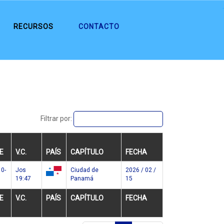
.
RECURSOS
CONTACTO
Filtrar por:
E
V.C.
PAÍS
CAPÍTULO
FECHA
10-
Jos
Ciudad de
2026 / 02 /
19:47
Panamá
15
pa
E
V.C.
PAÍS
CAPÍTULO
FECHA