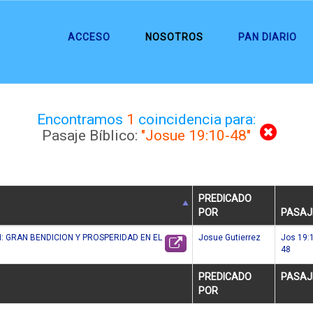
ACCESO
NOSOTROS
PAN DIARIO
Encontramos
1
coincidencia para:
Pasaje Bíblico:
"Josue 19:10-48"
PREDICADO
POR
PASAJ
N: GRAN BENDICION Y PROSPERIDAD EN EL
Josue Gutierrez
Jos 19:
48
PREDICADO
PASAJ
POR