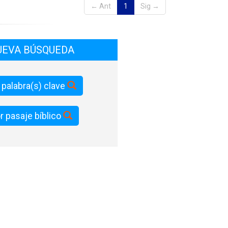
← Ant
1
Sig →
UEVA BÚSQUEDA
 palabra(s) clave
r pasaje bíblico