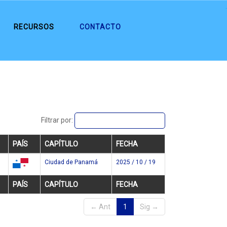
.
RECURSOS
CONTACTO
Filtrar por:
PAÍS
CAPÍTULO
FECHA
Ciudad de Panamá
2025 / 10 / 19
pa
PAÍS
CAPÍTULO
FECHA
← Ant
1
Sig →