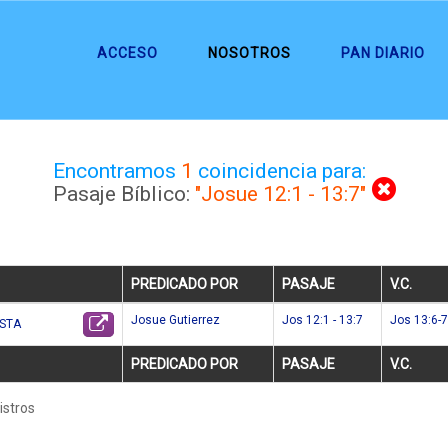
ACCESO
NOSOTROS
PAN DIARIO
Encontramos
1
coincidencia para:
Pasaje Bíblico:
"Josue 12:1 - 13:7"
PREDICADO POR
PASAJE
V.C.
Josue Gutierrez
Jos 12:1 - 13:7
Jos 13:6-7
ISTA
PREDICADO POR
PASAJE
V.C.
istros