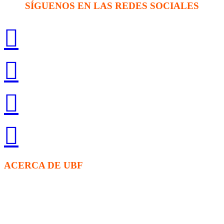
SÍGUENOS EN LAS REDES SOCIALES
ACERCA DE UBF
La Fraternidad Bíblica Universitaria (UBF) es una organización
cristiana evangélica internacional sin fines de lucro, enfocada a
levantar discípulos de Jesucristo que prediquen el evangelio a los
estudiantes universitarios.