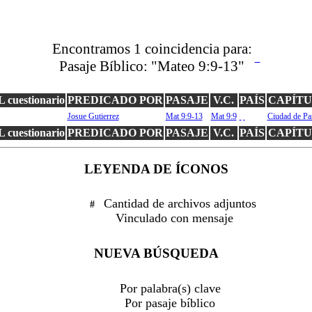
Encontramos
1
coincidencia para:
Pasaje Bíblico:
"Mateo 9:9-13"
cuestionario
PREDICADO POR
PASAJE
V.C.
PAÍS
CAPÍT
Josue Gutierrez
Mat 9:9-13
Mat 9:9
Ciudad de P
pa
cuestionario
PREDICADO POR
PASAJE
V.C.
PAÍS
CAPÍT
LEYENDA DE ÍCONOS
Cantidad de archivos adjuntos
#
Vinculado con mensaje
NUEVA BÚSQUEDA
Por palabra(s) clave
Por pasaje bíblico