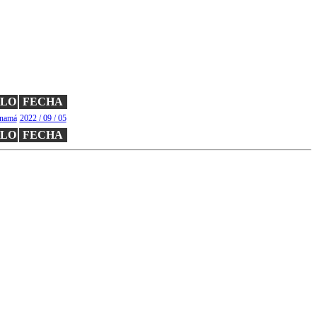
ULO
FECHA
anamá
2022 / 09 / 05
ULO
FECHA