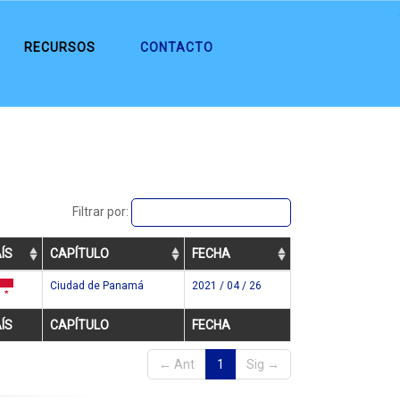
.
RECURSOS
CONTACTO
Filtrar por:
ÍS
CAPÍTULO
FECHA
Ciudad de Panamá
2021 / 04 / 26
pa
ÍS
CAPÍTULO
FECHA
← Ant
1
Sig →