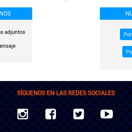
ONOS
N
os adjuntos
Por
ensaje
Po
SÍGUENOS EN LAS REDES SOCIALES