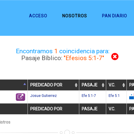
ACCESO
NOSOTROS
PAN DIARIO
Encontramos
1
coincidencia para:
Pasaje Bíblico:
"Efesios 5:1-7"
PREDICADO POR
PASAJE
V.C.
PA
Josue Gutierrez
Efe 5:1-7
Efe 5:1
PREDICADO POR
PASAJE
V.C.
PA
istros