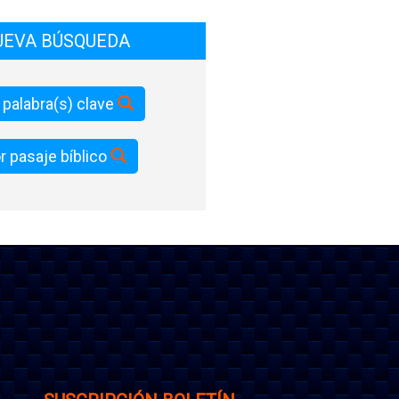
UEVA BÚSQUEDA
 palabra(s) clave
r pasaje bíblico